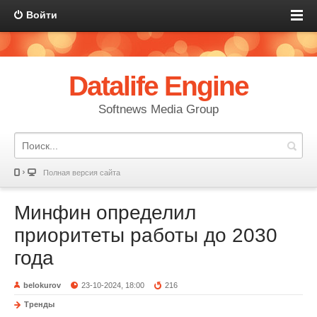
Войти
Datalife Engine
Softnews Media Group
Полная версия сайта
Минфин определил
приоритеты работы до 2030
года
belokurov
23-10-2024, 18:00
216
Тренды