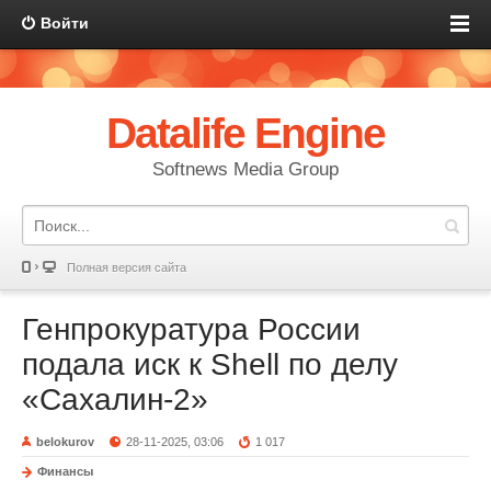
Войти
Datalife Engine
Softnews Media Group
Полная версия сайта
Генпрокуратура России
подала иск к Shell по делу
«Сахалин-2»
belokurov
28-11-2025, 03:06
1 017
Финансы