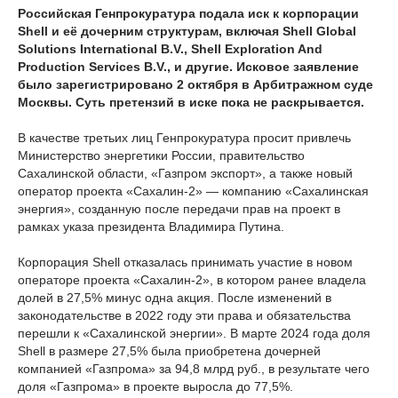
Российская Генпрокуратура подала иск к корпорации
Shell и её дочерним структурам, включая Shell Global
Solutions International B.V., Shell Exploration And
Production Services B.V., и другие. Исковое заявление
было зарегистрировано 2 октября в Арбитражном суде
Москвы. Суть претензий в иске пока не раскрывается.
В качестве третьих лиц Генпрокуратура просит привлечь
Министерство энергетики России, правительство
Сахалинской области, «Газпром экспорт», а также новый
оператор проекта «Сахалин-2» — компанию «Сахалинская
энергия», созданную после передачи прав на проект в
рамках указа президента Владимира Путина.
Корпорация Shell отказалась принимать участие в новом
операторе проекта «Сахалин-2», в котором ранее владела
долей в 27,5% минус одна акция. После изменений в
законодательстве в 2022 году эти права и обязательства
перешли к «Сахалинской энергии». В марте 2024 года доля
Shell в размере 27,5% была приобретена дочерней
компанией «Газпрома» за 94,8 млрд руб., в результате чего
доля «Газпрома» в проекте выросла до 77,5%.