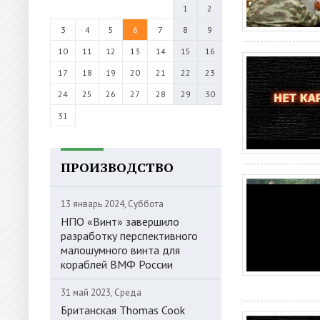
1
2
3
4
5
6
7
8
9
10
11
12
13
14
15
16
17
18
19
20
21
22
23
24
25
26
27
28
29
30
31
ПРОИЗВОДСТВО
13 январь 2024, Суббота
НПО «Винт» завершило
разработку перспективного
малошумного винта для
кораблей ВМФ России
31 май 2023, Среда
Британская Thomas Cook