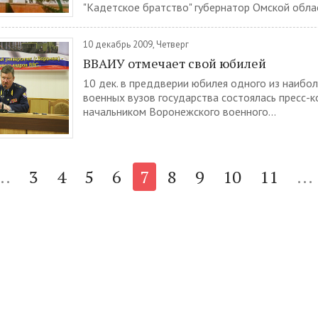
"Кадетское братство" губернатор Омской облас
10 декабрь 2009, Четверг
ВВАИУ отмечает свой юбилей
10 дек. в преддверии юбилея одного из наибо
военных вузов государства состоялась пресс-к
начальником Воронежского военного...
..
3
4
5
6
7
8
9
10
11
...