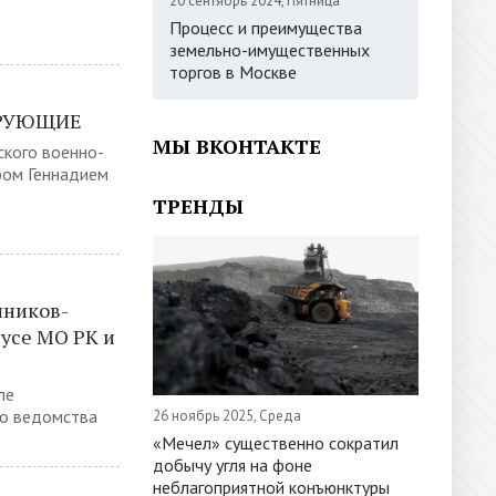
20 сентябрь 2024, Пятница
Процесс и преимущества
земельно-имущественных
торгов в Москве
ЕРУЮЩИЕ
МЫ ВКОНТАКТЕ
кого военно-
ром Геннадием
ТРЕНДЫ
нников-
усе МО РК и
ле
го ведомства
26 ноябрь 2025, Среда
«Мечел» существенно сократил
добычу угля на фоне
неблагоприятной конъюнктуры