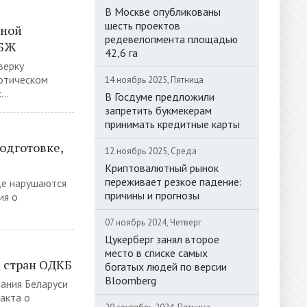
В Москве опубликованы
шесть проектов
нной
редевелопмента площадью
ОБЖ
42,6 га
верку
отическом
14 ноябрь 2025, Пятница
..
В Госдуме предложили
запретить букмекерам
принимать кредитные карты
подготовке,
12 ноябрь 2025, Среда
Криптовалютный рынок
переживает резкое падение:
де нарушаются
причины и прогнозы
ия о
07 ноябрь 2024, Четверг
Цукерберг занял второе
место в списке самых
з стран ОДКБ
богатых людей по версии
Bloomberg
вания Беларуси
акта о